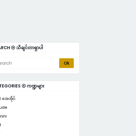
RCH ⦿ သိချင်တာရှာပါ
TEGORIES ⦿ ကဏ္ဍများ
⦿ အေအိုင်
ude
ini
M
T