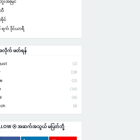
ေးအမြင်
်တီ
ိုင်
ရက် ဒိုင်ယာရီ
ိုက် ဖတ်ရန်
ust
(2)
y
(28)
e
(21)
y
(30)
l
(19)
rch
(8)
LLOW ⦿ အဆက်အသွယ် မပြတ်ဘို့