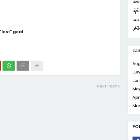
အတွ
အိုင
အေအ
၃၆၆ 
“lost” goal
လအလ
Aug
Jul
Jun
Next Post
Ma
Apri
Ma
FO