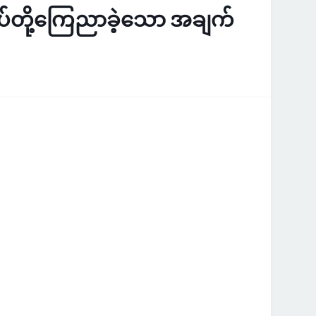
်ုပ်တို့ကြေညာခဲ့သော အချက်