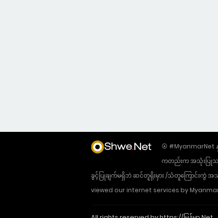
⦿ #MyanmarNet နှင့်
ကတည်းက အသုံးပြုသည့် 
ခွင့်ပြုချက်မရှိဘဲ ဆင်တူရိုးမှား /သံတူကြောင်းက
viewed our internet services by Myanmar
All rights reserved by https://မြန်မာ.Net