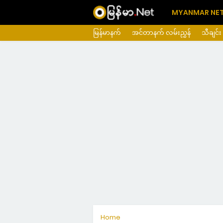
MYANMAR NE
မြန်မာနက်
အင်တာနက် လမ်းညွှန်
သီချင်း
Home