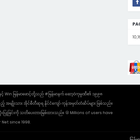
PA
10,
 Win မြန်မာဖောင့်တို့သည် #မြန်မာနက် ဆော့ဝဲကုမ္ပဏီ၏ ၁၉၉၈
အမျိုးသား အိုင်စီတီဆုရ နိုင်ငံကျော် ကုန်အမှတ်တံဆိပ်များ ဖြစ်သည်။
ွဲ အသုံးပြုခြင်းကို သတိပေးတားမြစ်ထားသည်။ ⦿ Millions of users have
 Net since 1998.
မြန်မ