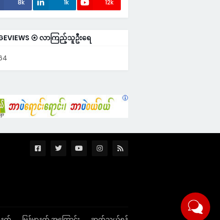
8k
1k
12k
GEVIEWS ⦿ လာကြည့်သူဦးရေ
164
ာနက်
မြန်မာနက် အကြောင်း
ဆက်သွယ်ရန်