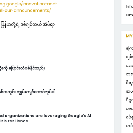
blog.google/innovation-and-
Inf
-all-our-announcements/
Kim
်မာတို့ရဲ့ ဒစ်ဂျစ်တယ် အိမ်ရာ
MYA
ကြေ
ချစ်
စား
ို ပြောင်းလဲပစ်နိုင်သည်။
စာအ
စီးပ
ဆယ
်အတွင်း ကျွမ်းကျင်အောင်လုပ်ပါ
ပိဋ
ဖေဖ
 organizations are leveraging Google’s AI
ရုပ်ရ
sis resilience
ဟင်