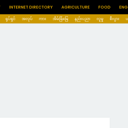
T
INTERNET DIRECTORY
AGRICULTURE
FOOD
ENG
ရုပ်ရှင်
အလုပ်
ကား
အိမ်ခြံမြေ
နည်းပညာ
လူမှု
စီးပွား