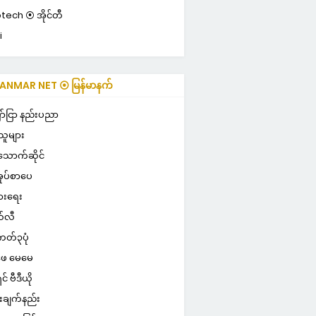
otech ⦿ အိုင်တီ
i
NMAR NET ⦿ မြန်မာနက်
ာ်ငြာ နည်းပညာ
သူများ
သောက်ဆိုင်
ုပ်စာပေ
ွားရေး
်လီ
ကတ်၃ပုံ
ေ မေမေ
ှင် ဗီဒီယို
းချက်နည်း