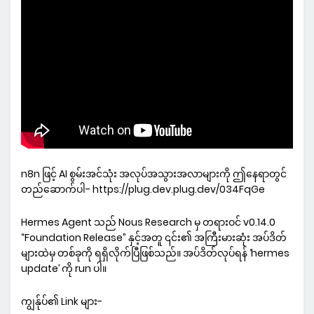
n8n ဖြင့် AI စွမ်းအင်သုံး အလုပ်အသွားအလာများကို ဤနေရာတွင်
တည်ဆောက်ပါ- https://plug.dev.plug.dev/034FqGe
Hermes Agent သည် Nous Research မှ တရားဝင် v0.14.0
“Foundation Release” နှင့်အတူ ၎င်း၏ အကြီးမားဆုံး အပ်ဒိတ်
များထဲမှ တစ်ခုကို ရရှိလိုက်ပြီဖြစ်သည်။ အပ်ဒိတ်လုပ်ရန် ‘hermes
update’ ကို run ပါ။
ကျွန်ုပ်၏ Link များ-