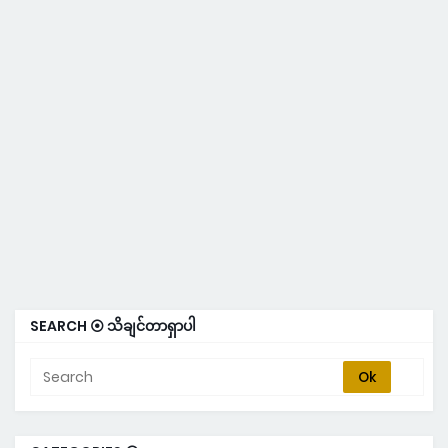
SEARCH ⦿ သိချင်တာရှာပါ