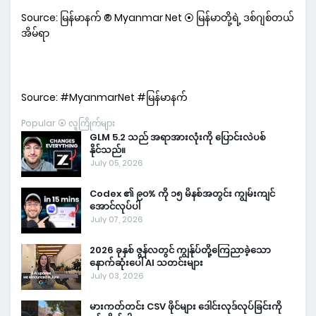
Source: မြန်မာနက် ® Myanmar Net ⦿ မြန်မာတို့ရဲ့ ဒစ်ဂျစ်တယ်
အိမ်ရာ
Source: #MyanmarNet #မြန်မာနက်
Popular ⦿ လူကြိုက်များ
GLM 5.2 သည် အရာအားလုံးကို ပြောင်းလဲပစ်
နိုင်သည်။
July 05, 2026
Codex ၏ ၉၀% ကို ၁၅ မိနစ်အတွင်း ကျွမ်းကျင်
အောင်လုပ်ပါ
July 07, 2026
2026 ခုနှစ် ဇွန်လတွင် ကျွန်ုပ်တို့ကြေညာခဲ့သော
နောက်ဆုံးပေါ် AI သတင်းများ
July 03, 2026
မားကတ်တင်း CSV ဖိုင်များ ဒေါင်းလုဒ်လုပ်ခြင်းကို