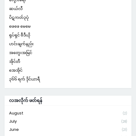
ဆယ်လီ
ပိဋကတ်၃ပုံ
ဖေဖေ မေမေ
ရုပ်ရှင် ဗီဒီယို
ဟင်းချက်နည်း
အတွေးအမြင်
အိုင်တီ
အေအိုင်
၃၆၆ ရက် ဒိုင်ယာရီ
လအလိုက် ဖတ်ရန်
August
(2)
July
(28)
June
(21)