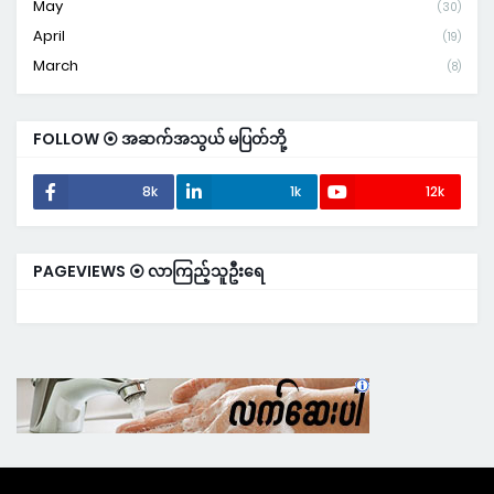
May
(30)
April
(19)
March
(8)
FOLLOW ⦿ အဆက်အသွယ် မပြတ်ဘို့
8k
1k
12k
PAGEVIEWS ⦿ လာကြည့်သူဦးရေ