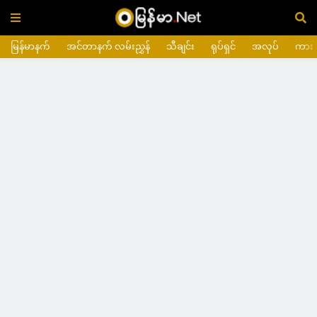
မြန်မာနက်
အင်တာနက် လမ်းညွှန်
သီချင်း
ရုပ်ရှင်
အလုပ်
ကား