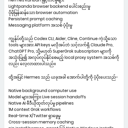
Hermes Kanban မြှင့်တင်မှုများ
Lightpanda browser backend ပေါင်းစည်းမှု
ပိုမိုမြန်ဆန်သော browser automation
Persistent prompt caching
Messaging platform အသစ် ပံ့ပိုးမှု
ကျွန်ုပ်တို့သည် Codex CLI, Aider, Cline, Continue ကဲ့သို့သော
tools များအား API keys မလိုအပ်ဘဲ သင့်လက်ရှိ Claude Pro,
ChatGPT Pro, သို့မဟုတ် SuperGrok subscription များကို
အသုံးပြု၍ အလုပ်လုပ်နိုင်စေမည့် local proxy system အသစ်ကို
လည်း လေ့လာထားပါသည်။
ထို့အပြင် Hermes သည် ယခုအခါ အောက်ပါတို့ကို ပံ့ပိုးပေးသည်-
Native background computer use
Model များအကြား Live session handoffs
Native AI ဗီဒီယိုထုတ်လုပ်မှု pipelines
1M context Grok workflows
Real-time X/Twitter ရှာဖွေမှု
Cross-session memory caching