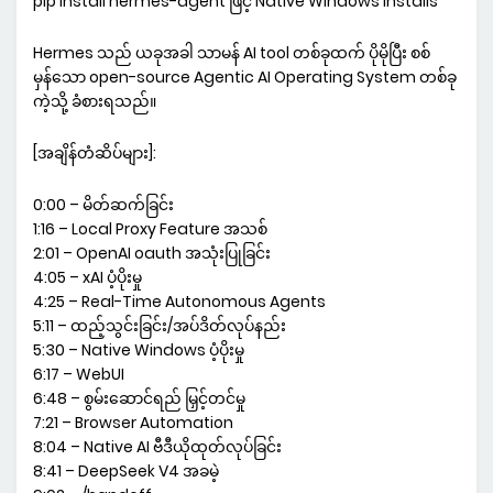
pip install hermes-agent ဖြင့် Native Windows installs
Hermes သည် ယခုအခါ သာမန် AI tool တစ်ခုထက် ပိုမိုပြီး စစ်
မှန်သော open-source Agentic AI Operating System တစ်ခု
ကဲ့သို့ ခံစားရသည်။
[အချိန်တံဆိပ်များ]:
0:00 – မိတ်ဆက်ခြင်း
1:16 – Local Proxy Feature အသစ်
2:01 – OpenAI oauth အသုံးပြုခြင်း
4:05 – xAI ပံ့ပိုးမှု
4:25 – Real-Time Autonomous Agents
5:11 – ထည့်သွင်းခြင်း/အပ်ဒိတ်လုပ်နည်း
5:30 – Native Windows ပံ့ပိုးမှု
6:17 – WebUI
6:48 – စွမ်းဆောင်ရည် မြှင့်တင်မှု
7:21 – Browser Automation
8:04 – Native AI ဗီဒီယိုထုတ်လုပ်ခြင်း
8:41 – DeepSeek V4 အခမဲ့