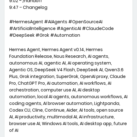
9:02 – /handoff
9:47 – Changelog
#HermesAgent #AIAgents #OpenSourceAI
#ArtificialIntelligence #AgenticAI #ClaudeCode
#DeepSeek #Grok #Automation
Hermes Agent, Hermes Agent v0.14, Hermes
Foundation Release, Nous Research, AI agents,
autonomous AI, agentic AI, AI operating system,
Agentic OS, DeepSeek V4 Flash, DeepSeek AI, Qwen3.6
Plus, Grok integration, SuperGrok, OpenAI proxy, Claude
Pro, ChatGPT Pro, AI automation, AI workflows, AI
orchestration, computer use AI, AI desktop
automation, local AI agents, autonomous workflows, AI
coding agents, AI browser automation, Lightpanda,
Codex CLI, Cline, Continue, Aider, AI tools, open source
AI, AI productivity, multimodal AI, AI infrastructure,
browser use AI, Windows AI tools, AI desktop app, future
of AI