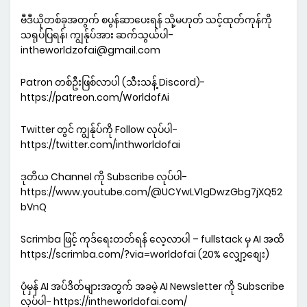
ဗီဒီယိုတစ်ခုအတွက် စပွန်ဆာပေးရန် သို့မဟုတ် သင့်ထုတ်ကုန်ကို
သရုပ်ပြရန်၊ ကျွန်ုပ်အား ဆက်သွယ်ပါ-
intheworldzofai@gmail.com
Patron တစ်ဦးဖြစ်လာပါ (သီးသန့် Discord)-
https://patreon.com/WorldofAi
Twitter တွင် ကျွန်ုပ်ကို Follow လုပ်ပါ-
https://twitter.com/inthworldofai
ဒုတိယ Channel ကို Subscribe လုပ်ပါ-
https://www.youtube.com/@UCYwLV1gDwzGbg7jXQ52
bVnQ
Scrimba ဖြင့် ကုဒ်ရေးတတ်ရန် လေ့လာပါ – fullstack မှ AI အထိ
https://scrimba.com/?via=worldofai (20% လျှော့စျေး)
ပုံမှန် AI အပ်ဒိတ်များအတွက် အခမဲ့ AI Newsletter ကို Subscribe
လုပ်ပါ- https://intheworldofai.com/