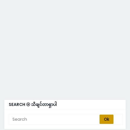
SEARCH ⦿ သိချင်တာရှာပါ