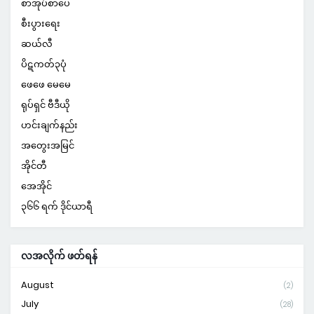
စာအုပ်စာပေ
စီးပွားရေး
ဆယ်လီ
ပိဋကတ်၃ပုံ
ဖေဖေ မေမေ
ရုပ်ရှင် ဗီဒီယို
ဟင်းချက်နည်း
အတွေးအမြင်
အိုင်တီ
အေအိုင်
၃၆၆ ရက် ဒိုင်ယာရီ
လအလိုက် ဖတ်ရန်
August
(2)
July
(28)