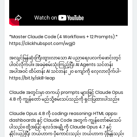
*Master Claude Code (4 Workflows + 12 Prompts):*
https://clickhubspot.com/wgj0
အလျင်မြန်ဆုံးကြီးထွားလာသော AI ပညာရေးပလက်ဖောင်းတွင်
ပါဝင်လိုက်ပါ။ အခမဲ့စမ်းသုံးကြည့်ပြီး AI Agents သင်တန်း
အပါအဝင် ထိပ်တန်း AI သင်တန်း ၂၀ ကျော်ကို လေ့လာလိုက်ပါ-
https://bit.ly/skill-leap
Claude အတွင်းမှာ တကယ့် prompts များဖြင့် Claude Opus
4.8 ကို ကျွန်တော် မည်သို့စမ်းသပ်သည်ကို ရှင်းပြထားပါသည်။
Claude Opus 4.8 ကို coding၊ reasoning၊ HTML apps၊
dashboards နှင့် Claude Code အတွက် ကျွန်တော်စမ်းသပ်
ပါသည်။ ထို့အပြင် ရလဒ်အချို့ကို Claude Opus 4.7 နှင့်
နှိုင်းယှဉ်ပြီး ဘယ်ဟာက ပိုကောင်းသည်၊ ဘယ်ဟာက ပိုမြန်သည်၊