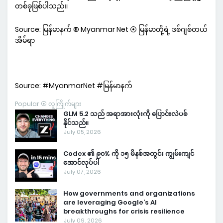
တစ်ခုဖြစ်ပါသည်။
Source: မြန်မာနက် ® Myanmar Net ⦿ မြန်မာတို့ရဲ့ ဒစ်ဂျစ်တယ်
အိမ်ရာ
Source: #MyanmarNet #မြန်မာနက်
Popular ⦿ လူကြိုက်များ
GLM 5.2 သည် အရာအားလုံးကို ပြောင်းလဲပစ်
နိုင်သည်။
July 05, 2026
Codex ၏ ၉၀% ကို ၁၅ မိနစ်အတွင်း ကျွမ်းကျင်
အောင်လုပ်ပါ
July 07, 2026
How governments and organizations
are leveraging Google’s AI
breakthroughs for crisis resilience
July 09, 2026