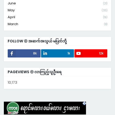
June
(21)
May
(30)
April
(19)
March
(8)
FOLLOW ⦿ အဆက်အသွယ် မပြတ်ဘို့
8k
1k
12k
PAGEVIEWS ⦿ လာကြည့်သူဦးရေ
10,173