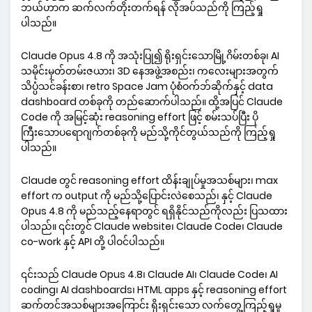
ဘယ်ဟာက ဆက်လက်တိုးတက်ရန် လိုအပ်သည်ကို ကြည့်ရှု
ပါသည်။
Claude Opus 4.8 ကို အသုံးပြု၍ ရိုးရှင်းသောမြို့ဂိမ်းတစ်ခု၊ AI
သမိုင်းမှတ်တမ်းဇယား၊ 3D နေအဖွဲ့အစည်း၊ ကလေးများအတွက်
သိပ္ပံသင်ခန်းစာ၊ retro Space Jam ပုံစံဝက်ဘ်ဆိုက်နှင့် data
dashboard တစ်ခုကို တည်ဆောက်ပါသည်။ ထို့အပြင် Claude
Code ကို အမြင့်ဆုံး reasoning effort ဖြင့် စမ်းသပ်ပြီး ပို
ကြီးသောပရောဂျက်တစ်ခုကို မည်သို့ကိုင်တွယ်သည်ကို ကြည့်ရှု
ပါသည်။
Claude တွင် reasoning effort ထိန်းချုပ်မှုအသစ်များ၊ max
effort က output ကို မည်သို့ပြောင်းလဲစေသည်၊ နှင့် Claude
Opus 4.8 ကို မည်သည့်နေရာတွင် ရရှိနိုင်သည်ကိုလည်း ပြသထား
ပါသည်။ ၎င်းတွင် Claude website၊ Claude Code၊ Claude
co-work နှင့် API တို့ ပါဝင်ပါသည်။
၎င်းသည် Claude Opus 4.8၊ Claude AI၊ Claude Code၊ AI
coding၊ AI dashboards၊ HTML apps နှင့် reasoning effort
ဆက်တင်အသစ်များအကြောင်း ရိုးရှင်းသော လက်တွေ့ကြည့်ရှုမှု