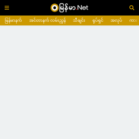
မြန်မာနက်
အင်တာနက် လမ်းညွှန်
သီချင်း
ရုပ်ရှင်
အလုပ်
ကား