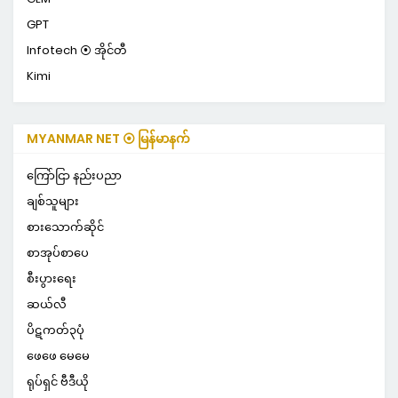
GPT
Infotech ⦿ အိုင်တီ
Kimi
MYANMAR NET ⦿ မြန်မာနက်
ကြော်ငြာ နည်းပညာ
ချစ်သူများ
စားသောက်ဆိုင်
စာအုပ်စာပေ
စီးပွားရေး
ဆယ်လီ
ပိဋကတ်၃ပုံ
ဖေဖေ မေမေ
ရုပ်ရှင် ဗီဒီယို