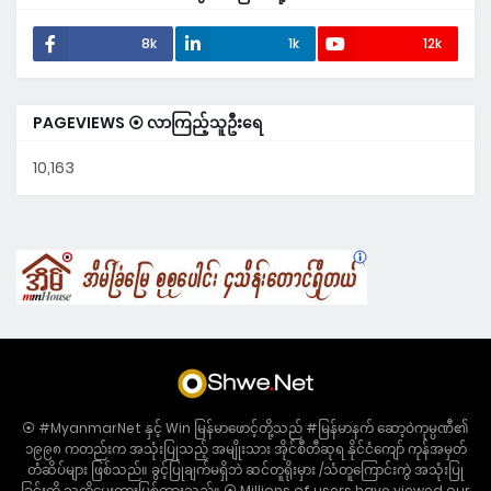
8k
1k
12k
PAGEVIEWS ⦿ လာကြည့်သူဦးရေ
10,163
⦿ #MyanmarNet နှင့် Win မြန်မာဖောင့်တို့သည် #မြန်မာနက် ဆော့ဝဲကုမ္ပဏီ၏
၁၉၉၈ ကတည်းက အသုံးပြုသည့် အမျိုးသား အိုင်စီတီဆုရ နိုင်ငံကျော် ကုန်အမှတ်
တံဆိပ်များ ဖြစ်သည်။ ခွင့်ပြုချက်မရှိဘဲ ဆင်တူရိုးမှား /သံတူကြောင်းကွဲ အသုံးပြု
ခြင်းကို သတိပေးတားမြစ်ထားသည်။ ⦿ Millions of users have viewed our