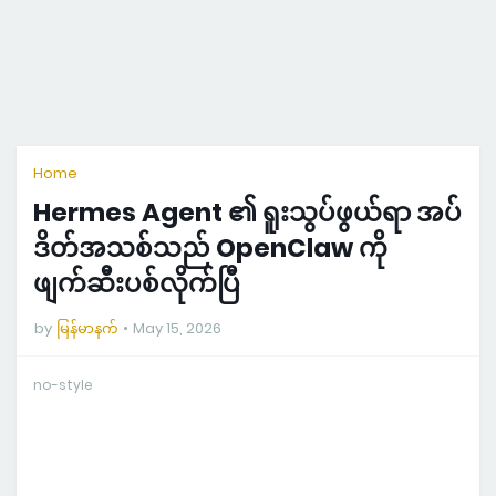
Home
Hermes Agent ၏ ရူးသွပ်ဖွယ်ရာ အပ်
ဒိတ်အသစ်သည် OpenClaw ကို
ဖျက်ဆီးပစ်လိုက်ပြီ
by
မြန်မာနက်
May 15, 2026
no-style