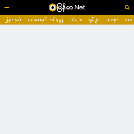
မြန်မာနက်
အင်တာနက် လမ်းညွှန်
သီချင်း
ရုပ်ရှင်
အလုပ်
ကား