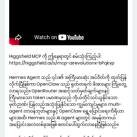
Higgsfield MCP ကို ဤနေရာတွင် စမ်းသုံးကြည့်ပါ:
https://higgsfield.ai/s/mcp-airevolutionx-bPqkvp
Hermes Agent သည် ၎င်း၏ အကြီးမားဆုံး အပ်ဒိတ်ကို ထုတ်ပြန်
လိုက်ပြီဖြစ်ကာ OpenClaw သည် ရုတ်တရက် ဖိအားများ ကြုံတွေ့
လာရသည်။ OpenRouter အဆင့်သတ်မှတ်ချက်များနှင့်
ကြီးမားသော token ပမာဏမှသည် ကိုယ်တိုင်သင်ယူနိုင်သော
မှတ်ဉာဏ်၊ ပြန်လည်အသုံးပြုနိုင်သော ကျွမ်းကျင်မှုများ၊ multi-
agent တာဝန်ဘုတ်များနှင့် OpenClaw ရွှေ့ပြောင်းရေးကိရိယာ
များအထိ၊ Hermes သည် AI agent များတွင် အမှန်တကယ်
အပြောင်းအလဲတစ်ခုအဖြစ် စတင်ပေါ်ထွက်လာနေပြီဖြစ်သည်။