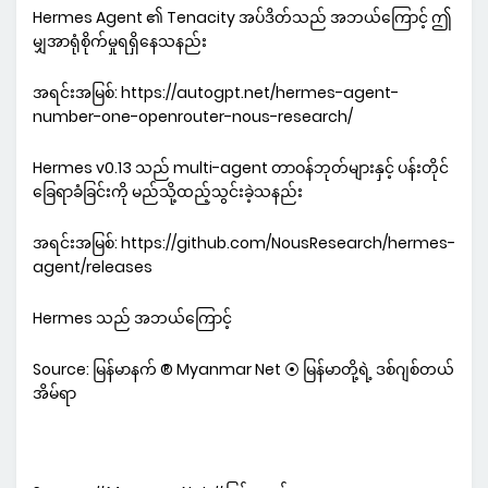
Hermes Agent ၏ Tenacity အပ်ဒိတ်သည် အဘယ်ကြောင့် ဤ
မျှအာရုံစိုက်မှုရရှိနေသနည်း
အရင်းအမြစ်: https://autogpt.net/hermes-agent-
number-one-openrouter-nous-research/
Hermes v0.13 သည် multi-agent တာဝန်ဘုတ်များနှင့် ပန်းတိုင်
ခြေရာခံခြင်းကို မည်သို့ထည့်သွင်းခဲ့သနည်း
အရင်းအမြစ်: https://github.com/NousResearch/hermes-
agent/releases
Hermes သည် အဘယ်ကြောင့်
Source: မြန်မာနက် ® Myanmar Net ⦿ မြန်မာတို့ရဲ့ ဒစ်ဂျစ်တယ်
အိမ်ရာ