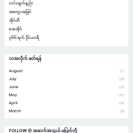
ဟင်းချက်နည်း
အတွေးအမြင်
အိုင်တီ
အေအိုင်
၃၆၆ ရက် ဒိုင်ယာရီ
လအလိုက် ဖတ်ရန်
August
(2)
July
(28)
June
(21)
May
(30)
April
(19)
March
(8)
FOLLOW ⦿ အဆက်အသွယ် မပြတ်ဘို့