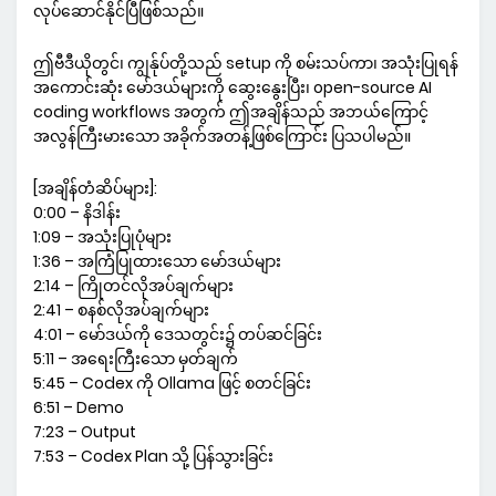
လုပ်ဆောင်နိုင်ပြီဖြစ်သည်။
ဤဗီဒီယိုတွင်၊ ကျွန်ုပ်တို့သည် setup ကို စမ်းသပ်ကာ၊ အသုံးပြုရန်
အကောင်းဆုံး မော်ဒယ်များကို ဆွေးနွေးပြီး၊ open-source AI
coding workflows အတွက် ဤအချိန်သည် အဘယ်ကြောင့်
အလွန်ကြီးမားသော အခိုက်အတန့်ဖြစ်ကြောင်း ပြသပါမည်။
[အချိန်တံဆိပ်များ]:
0:00 – နိဒါန်း
1:09 – အသုံးပြုပုံများ
1:36 – အကြံပြုထားသော မော်ဒယ်များ
2:14 – ကြိုတင်လိုအပ်ချက်များ
2:41 – စနစ်လိုအပ်ချက်များ
4:01 – မော်ဒယ်ကို ဒေသတွင်း၌ တပ်ဆင်ခြင်း
5:11 – အရေးကြီးသော မှတ်ချက်
5:45 – Codex ကို Ollama ဖြင့် စတင်ခြင်း
6:51 – Demo
7:23 – Output
7:53 – Codex Plan သို့ ပြန်သွားခြင်း