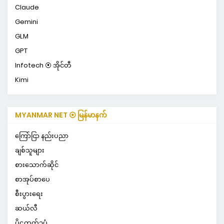
Claude
Gemini
GLM
GPT
Infotech ⦿ အိုင်တီ
Kimi
MYANMAR NET ⦿ မြန်မာနက်
ကြော်ငြာ နည်းပညာ
ချစ်သူများ
စားသောက်ဆိုင်
စာအုပ်စာပေ
စီးပွားရေး
ဆယ်လီ
ပိဋကတ်၃ပုံ