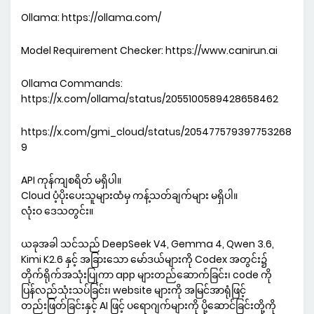
Ollama: https://ollama.com/
Model Requirement Checker: https://www.canirun.ai
Ollama Commands:
https://x.com/ollama/status/2055100589428658462
https://x.com/gmi_cloud/status/205477579397753268
9
API ကုန်ကျစရိတ် မရှိပါ။
Cloud ပံ့ပိုးပေးသူများထံမှ ကန့်သတ်ချက်များ မရှိပါ။
လုံးဝ ဒေသတွင်း။
ယခုအခါ သင်သည် DeepSeek V4, Gemma 4, Qwen 3.6,
Kimi K2.6 နှင့် အခြားသော မော်ဒယ်များကို Codex အတွင်း၌
တိုက်ရိုက်အသုံးပြုကာ app များတည်ဆောက်ခြင်း၊ code ကို
ပြန်လည်သုံးသပ်ခြင်း၊ website များကို အမြင်အာရုံဖြင့်
တည်းဖြတ်ခြင်းနှင့် AI ဖြင့် ပရောဂျက်များကို ပို့ဆောင်ခြင်းတို့ကို