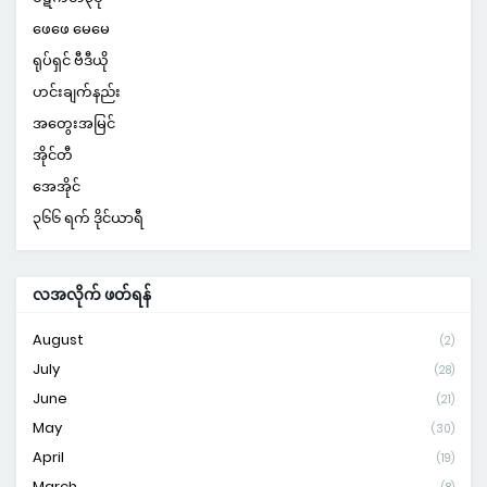
ဖေဖေ မေမေ
ရုပ်ရှင် ဗီဒီယို
ဟင်းချက်နည်း
အတွေးအမြင်
အိုင်တီ
အေအိုင်
၃၆၆ ရက် ဒိုင်ယာရီ
လအလိုက် ဖတ်ရန်
August
(2)
July
(28)
June
(21)
May
(30)
April
(19)
March