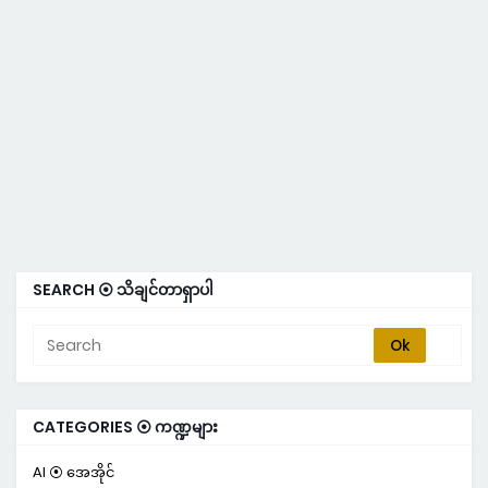
SEARCH ⦿ သိချင်တာရှာပါ
CATEGORIES ⦿ ကဏ္ဍများ
AI ⦿ အေအိုင်