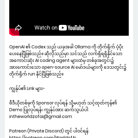
OpenAI ၏ Codex သည် ယခုအခါ Ollama ကို တိုက်ရိုက် ပံ့ပိုး
ပေးနေပြီဖြစ်သည်။ ဆိုလိုသည်မှာ သင်သည် လက်ရှိရရှိနိုင်သော
အကောင်းဆုံး AI coding agent များထဲမှ တစ်ခုအတွင်း၌
အားကောင်းသော open-source AI မော်ဒယ်များကို ဒေသတွင်း၌
တိုက်ရိုက် run နိုင်ပြီဖြစ်သည်။
ကျွန်ုပ်၏ Link များ-
ဗီဒီယိုတစ်ခုကို Sponsor လုပ်ရန် သို့မဟုတ် သင့်ထုတ်ကုန်၏
Demo ပြုလုပ်ရန်၊ ကျွန်ုပ်အား ဆက်သွယ်ပါ:
intheworldzofai@gmail.com
Patreon (Private Discord) တွင် ပါဝင်ရန်:
https://patreon.com/WorldofAi