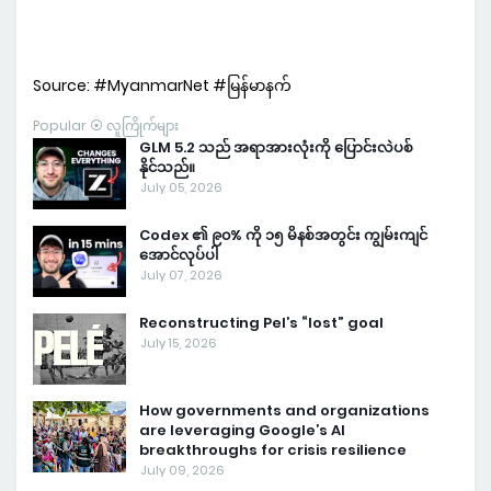
Source: #MyanmarNet #မြန်မာနက်
Popular ⦿ လူကြိုက်များ
GLM 5.2 သည် အရာအားလုံးကို ပြောင်းလဲပစ်
နိုင်သည်။
July 05, 2026
Codex ၏ ၉၀% ကို ၁၅ မိနစ်အတွင်း ကျွမ်းကျင်
အောင်လုပ်ပါ
July 07, 2026
Reconstructing Pel’s “lost” goal
July 15, 2026
How governments and organizations
are leveraging Google’s AI
breakthroughs for crisis resilience
July 09, 2026