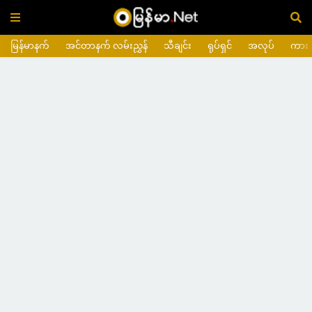
မြန်မာနက်
အင်တာနက် လမ်းညွှန်
သီချင်း
ရုပ်ရှင်
အလုပ်
ကား