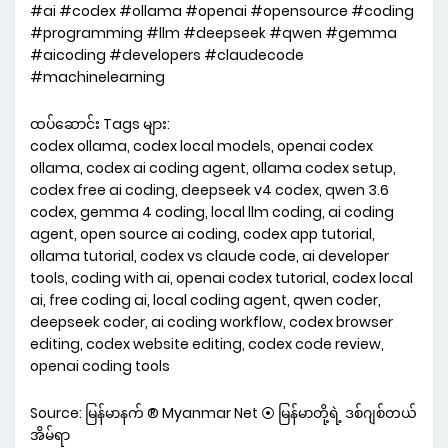
#ai #codex #ollama #openai #opensource #coding
#programming #llm #deepseek #qwen #gemma
#aicoding #developers #claudecode
#machinelearning
ထပ်ဆောင်း Tags များ:
codex ollama, codex local models, openai codex
ollama, codex ai coding agent, ollama codex setup,
codex free ai coding, deepseek v4 codex, qwen 3.6
codex, gemma 4 coding, local llm coding, ai coding
agent, open source ai coding, codex app tutorial,
ollama tutorial, codex vs claude code, ai developer
tools, coding with ai, openai codex tutorial, codex local
ai, free coding ai, local coding agent, qwen coder,
deepseek coder, ai coding workflow, codex browser
editing, codex website editing, codex code review,
openai coding tools
Source: မြန်မာနက် ® Myanmar Net ⦿ မြန်မာတို့ရဲ့ ဒစ်ဂျစ်တယ်
အိမ်ရာ