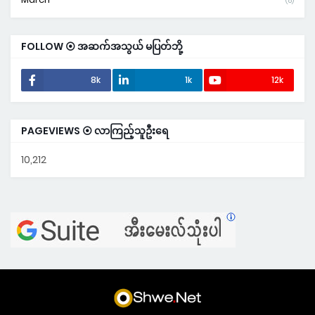
(8)
FOLLOW ⦿ အဆက်အသွယ် မပြတ်ဘို့
8k
1k
12k
PAGEVIEWS ⦿ လာကြည့်သူဦးရေ
10,212